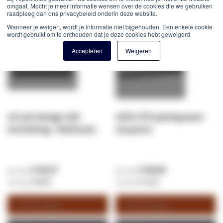
omgaat. Mocht je meer informatie wensen over de cookies die we gebruiken
raadpleeg dan ons privacybeleid onderin deze website.
Offerte
Offerte
Wanneer je weigert, wordt je informatie niet bijgehouden. Een enkele cookie
wordt gebruikt om te onthouden dat je deze cookies hebt geweigerd.
Accepteren
Weigeren
19 inch Design LED
CAT6 UTP patchpaneel -
Verlichting - Multicolor
24 poorts
€ 56,57
€ 58,69
€ 68,45
€ 71,01
Winkelwagen
Winkelwagen