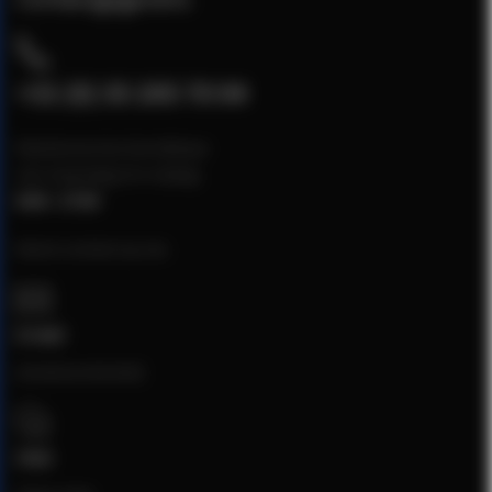
+31 (0) 35 205 70 04
Klantenservice bereikbaar
van maandag t/m vrijdag
8:00 - 17:00
Neem contact op via:
E-mail
[email protected]
Chat