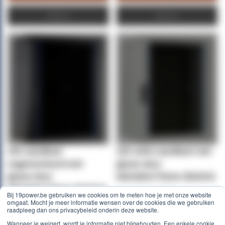
Offerte
Offerte
15U wandkast
15U witte wandkast met
ongemonteerd met
glazen deur
glazen deur
600x600x770mm (BxDxH)
600x600x770mm (BxDxH)
Art.nr. (SKU):
DS6615W
Bij 19power.be gebruiken we cookies om te meten hoe je met onze website
omgaat. Mocht je meer informatie wensen over de cookies die we gebruiken
Art.nr. (SKU):
DS6615-F
raadpleeg dan ons privacybeleid onderin deze website.
€ 302,50
€ 302,50
Wanneer je weigert, wordt je informatie niet bijgehouden. Een enkele cookie