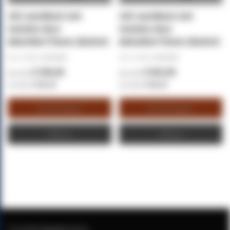
15U wandkast met
15U wandkast met
metalen deur
metalen deur
600x450x770mm (BxDxH)
600x600x770mm (BxDxH)
Art.nr. (SKU):
DS6415M
Art.nr. (SKU):
DS6615M
€ 250,00
€ 302,50
€ 302,50
€ 366,03
Winkelwagen
Winkelwagen
Offerte
Offerte
Contactgegevens