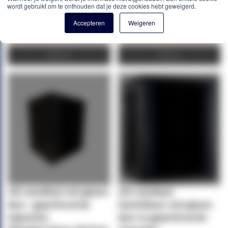
€ 366,03
€ 366,03
wordt gebruikt om te onthouden dat je deze cookies hebt geweigerd.
Accepteren
Weigeren
Winkelwagen
Winkelwagen
Offerte
Offerte
15U wandkast met glazen
15U wandkast
deur - geperforeerde
(kantelbaar) met glazen
zijpanelen
deur en geperforeerde