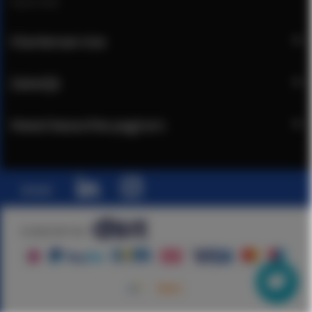
Open chat
Klantenservice
Zakelijk
Meest bezochte pagina's
Social:
© 2026 DSIT B.V.