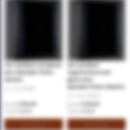
15U wandkast met glazen
15U wandkast
deur 600x600x770mm
ongemonteerd met
(BxDxH)
glazen deur
600x450x770mm (BxDxH)
Art.nr. (SKU):
DS6615
Art.nr. (SKU):
DS6415-F
€ 302,50
€ 250,00
€ 366,03
€ 302,50
Winkelwagen
Winkelwagen