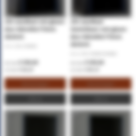
15U wandkast met glazen
15U wandkast
deur 600x450x770mm
(kantelbaar) met glazen
(BxDxH)
deur 600x600x770mm
(BxDxH)
Art.nr. (SKU):
DS6415
Art.nr. (SKU):
DS6615-DOUBLE
€ 250,00
€ 335,00
€ 302,50
€ 405,35
Winkelwagen
Winkelwagen
Offerte
Offerte