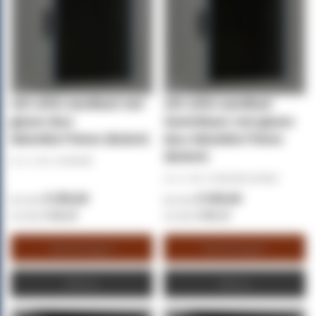
15U witte wandkast met
15U witte wandkast
glazen deur
(kantelbaar) met glazen
600x450x770mm (BxDxH)
deur 600x600x770mm
(BxDxH)
Art.nr. (SKU):
DS6415W
Art.nr. (SKU):
DS6615W-DOUBLE
€ 250,00
€ 335,00
€ 302,50
€ 405,35
Winkelwagen
Winkelwagen
Offerte
Offerte