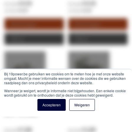
€ 5,76
€ 5,76
€ 6,97
€ 6,97
Winkelwagen
Winkelwagen
Offerte
Offerte
Bij 19power.be gebruiken we cookies om te meten hoe je met onze website
omgaat. Mocht je meer informatie wensen over de cookies die we gebruiken
raadpleeg dan ons privacybeleid onderin deze website.
Wanneer je weigert, wordt je informatie niet bijgehouden. Een enkele cookie
wordt gebruikt om te onthouden dat je deze cookies hebt geweigerd.
DANICOM FTP CAT6 RJ45
CAT6 STP Keystone
Accepteren
Weigeren
Connector - voor soepele
Connector - RJ45
kern - 10 stuks
€ 7,58
€ 2,50